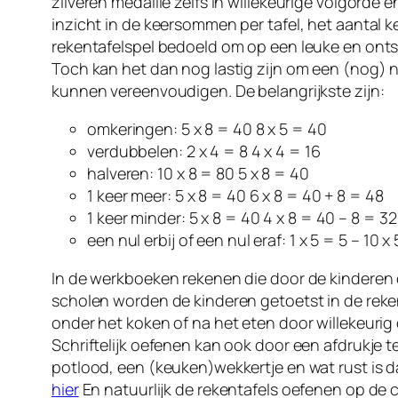
zilveren medaille zelfs in willekeurige volgorde
inzicht in de keersommen per tafel, het aantal
rekentafelspel bedoeld om op een leuke en ontsp
Toch kan het dan nog lastig zijn om een (nog) nie
kunnen vereenvoudigen. De belangrijkste zijn:
omkeringen: 5 x 8 = 40 8 x 5 = 40
verdubbelen: 2 x 4 = 8 4 x 4 = 16
halveren: 10 x 8 = 80 5 x 8 = 40
1 keer meer: 5 x 8 = 40 6 x 8 = 40 + 8 = 48
1 keer minder: 5 x 8 = 40 4 x 8 = 40 – 8 = 32
een nul erbij of een nul eraf: 1 x 5 = 5 – 10 x
In de werkboeken rekenen die door de kinderen 
scholen worden de kinderen getoetst in de reken
onder het koken of na het eten door willekeurig 
Schriftelijk oefenen kan ook door een afdrukj
potlood, een (keuken)wekkertje en wat rust is d
hier
En natuurlijk de rekentafels oefenen op de c