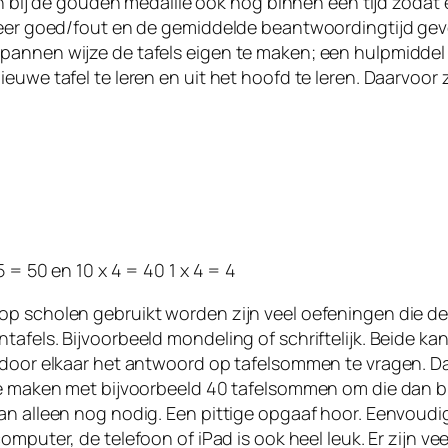
 en bij de gouden medaille ook nog binnen een tijd zodat
 keer goed/fout en de gemiddelde beantwoordingtijd gev
annen wijze de tafels eigen te maken; een hulpmiddel in
uwe tafel te leren en uit het hoofd te leren. Daarvoor z
 5 = 50 en 10 x 4 = 40 1 x 4 = 4
op scholen gebruikt worden zijn veel oefeningen die de
tafels. Bijvoorbeeld mondeling of schriftelijk. Beide k
door elkaar het antwoord op tafelsommen te vragen. Dat 
e te maken met bijvoorbeeld 40 tafelsommen om die dan
an alleen nog nodig. Een pittige opgaaf hoor. Eenvoudi
omputer, de telefoon of iPad is ook heel leuk. Er zijn v