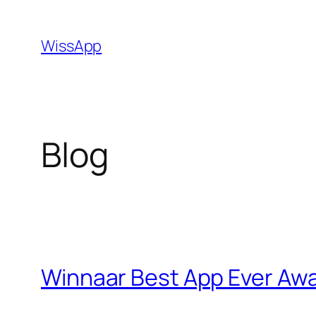
Skip
to
WissApp
content
Blog
Winnaar Best App Ever Aw